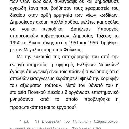
των νέων κωδίκων, συνέγραψε δε και δημοσίευσε
ογκώδη έργα που βοήθησαν τους εφαρμοστές του
δικαίου στην ορθή ερμηνεία των νέων κωδίκων.
Δημοσίευσε ακόμη πολλά άρθρα, μελέτες και σχόλια
σε νομικά περιοδικά. Διατέλεσε Υπουργός
υπηρεσιακών κυβερνήσεων, Δημοσίας Τάξεως το
1950 και Δικαιοσύνης τα έτη 1951 και 1956. Τι­μήθηκε
με τον Μεγαλόσταυρο του Φοίνικος.
Με την ευκαιρία της αποχώρησής του από την
8
ενεργό υπηρεσία, η εφημερίς Ελλήνων Νομικών
έγραψε ότι
«γενική είναι τοις πάσιν ή συνείδησις ότι ο
απελθών εισαγγελεύς έκράτησεν υψηλά την κορυφήν
του αξιώματος τούτου».
Μετά τον θάνατό του η
εταιρεία Ποινικού Δικαίου διοργάνωσε επιστημονικό
μνημόσυνο κατά το οποίο προβλήθηκε η
9
προσωπικότητα και το έργο του
.
*
βλ. “Η Εισαγγελία” του Παναγιώτη Γ.Δημόπουλου,
Εισαγγελεύς του Αρείου Πάγου ε.τ. , β΄έκδοση σελ.183