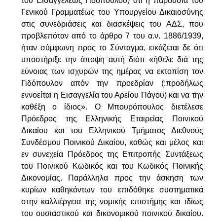
του Εισαγγελέως Γιδόπουλου) ότι η πα­ρουσία του
Γενικού Γραμματέως του Υπουργείου Δικαιοσύνης
στις συ­νεδριάσεις και διασκέψεις του ΑΔΣ, που
προβλεπόταν από το άρθρο 7 του α.ν. 1886/1939,
ήταν σύμφωνη προς το Σύνταγμα, εικάζεται δε ότι
υποστήριξε την άποψη αυτή διότι
«ήθελε διά της
εύνοιας των ισχυρών της ημέρας να εκτοπίση τον
Γιδόπουλον απόν την προεδρίαν
(:προδήλως
εννοείται η Εισαγγελία του Αρείου Πάγου)
και να την
καθέξη ο ίδιος».
Ο Μπουρόπουλος διετέλεσε
Πρόεδρος της Ελληνικής Εταιρείας Ποινικού
Δικαίου και του Ελληνικού Τμήματος Διεθνούς
Συνδέσμου Ποινικού Δικαίου, καθώς και μέλος και
εν συνεχεία Πρόεδρος της Επι­τροπής Συντάξεως
του Ποινικού Κωδικός και του Κωδικός Ποινικής
Δικονομίας. Παράλληλα προς την άσκηση των
κυρίων καθηκόντων του επιδόθηκε συστηματικά
στην καλλιέργεια της νομικής επιστήμης και ιδίως
του ουσιαστικού και δικονομικού ποινικού δικαίου.