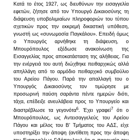
Κατά το έτος 1927, ως διευθύνων την εισαγγελία
εφετών, ζήτησε από τον Υπουργό Δικαιοσύνης τη
διάψευση υποβολιμιαίων πληροφοριών του τύπου
σχετικών προς την εκκρεμή δικαστική υπόθεση,
γνωστή ως
«συ­νωμοσία Παγκάλου».
Επειδή όμως
ο Υπουργός αρνήθηκε τη διάψευση, ο
Μπουρόπουλος εξέδωσε ανακοίνωση της
Εισαγγελίας προς αποκα­τάσταση της αλήθειας. Για
την ενέργειά του αυτή διώχθηκε πειθαρχι­κώς αλλά
απηλλάγη από το αρμόδιο πειθαρχικό συμβούλιο
του Αρείου Πάγου. Παρά την απαλλαγή του ο
Υπουργός Δικαιοσύνης τον τιμώρησε με
προσωρινή παύση σαράντα πέντε ημερών διότι,
τάχα, επέδειξε ανευλάβεια προς το Υπουργείο και
6
7
διαστρέβλωσε τα γεγονότα
. Έχει γραφεί
ότι ο
Μπουρόπουλος, ως Αντεισαγγελεύς του Αρείου
Πάγου και μέλος του Β’ Τμήματος του ΑΔΣ, είχε
υποστηρίξει την άποψη (αντίθετη προς την άποψη