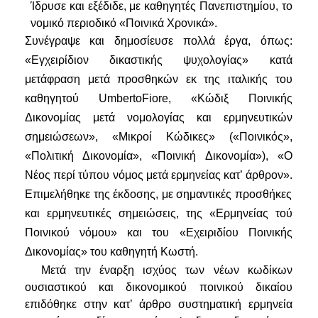
Ίδρυσε και εξέδιδε, με καθηγητές Πανεπιστημίου, το
νομικό περιοδικό
«Ποινικά Χρονικά».
Συνέγραψε και δημοσίευσε πολλά έργα, όπως:
«Εγχειρίδιον δικα­στικής ψυχολογίας»
κατά
μετάφραση μετά προσθηκών εκ της ιταλικής του
καθηγητού
Umberto
Fiore
,
«
Κώδιξ Ποινικής
Δικονομίας μετά νο­μολογίας και ερμηνευτικών
σημειώσεων», «Μικροί Κώδικες» («Ποινι­κός»,
«Πολιτική Δικονομία
»,
«Ποινική Δικονομία
»), «Ο
Νέος περί
τύ­που
νόμος μετά ερμηνείας κατ’ άρθρον».
Επιμελήθηκε της έκδοσης, με σημαντικές προσθήκες
και ερμηνευτικές σημειώσεις, της
«Ερμηνεί­ας τού
Ποινικού νόμου»
και του
«Εχειριδίου Ποινικής
Δικονομίας»
του καθηγητή Κωστή.
Μετά την έναρξη ισχύος των νέων κωδίκων
ουσιαστικού και δικονομικού ποινικού δικαίου
επιδόθηκε στην κατ’ άρθρο συστηματική ερ­μηνεία