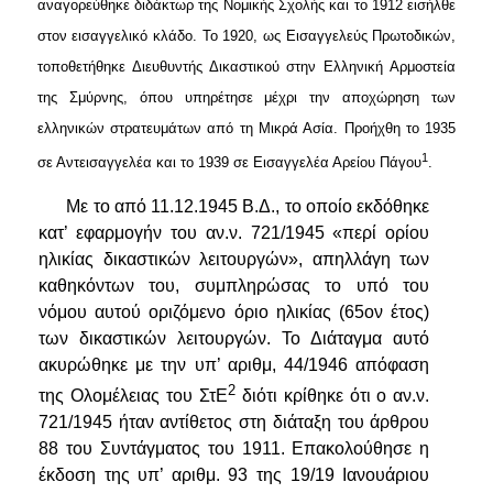
αναγορεύθηκε διδάκτωρ της Νομικής Σχολής και το 1912 εισήλθε
στον εισαγγελικό κλάδο. Το 1920, ως Εισαγγελεύς Πρωτοδικών,
τοποθετήθηκε Διευθυντής Δικαστι­κού στην Ελληνική Αρμοστεία
της Σμύρνης, όπου υπηρέτησε μέχρι την αποχώρηση των
ελληνικών στρατευμάτων από τη Μικρά Ασία. Προήχθη το 1935
1
σε Αντεισαγγελέα και το 1939 σε Εισαγγελέα Αρείου Πά­γου
.
Με το από 11.12.1945 Β.Δ., το οποίο εκδόθηκε
κατ’ εφαρμογήν του αν.ν. 721/1945
«περί ορίου
ηλικίας δικαστικών λειτουργών»
, απηλλάγη των
καθηκόντων του, συμπληρώσας το υπό του
νόμου αυτού οριζό­μενο όριο ηλικίας (65ον έτος)
των δικαστικών λειτουργών. Το Διάταγ­μα αυτό
ακυρώθηκε με την υπ’ αριθμ, 44/1946 απόφαση
2
της Ολομέλει­ας του ΣτΕ
διότι κρίθηκε ότι ο αν.ν.
721/1945 ήταν αντίθετος στη διάταξη του άρθρου
88 του Συντάγματος του 1911. Επακολούθησε η
έκδοση της υπ’ αριθμ. 93 της 19/19 Ιανουάριου