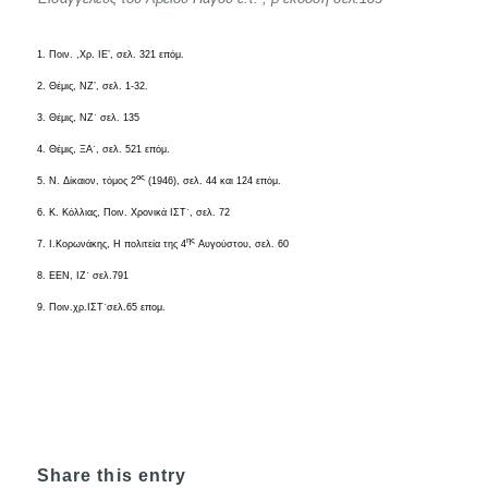
1.
Ποιν. ,Χρ. ΙΕ’, σελ. 321 επόμ.
2. Θέμις, ΝΖ’, σελ. 1-32.
3. Θέμις, ΝΖ΄ σελ. 135
4. Θέμις, ΞΑ΄, σελ. 521 επόμ.
ος
5. Ν. Δίκαιον, τόμος 2
(1946), σελ. 44 και 124 επόμ.
6. Κ. Κόλλιας, Ποιν. Χρονικά ΙΣΤ΄, σελ. 72
ης
7. Ι.Κορωνάκης, Η πολιτεία της 4
Αυγούστου, σελ. 60
8. ΕΕΝ, ΙΖ΄ σελ.791
9. Ποιν.χρ.ΙΣΤ΄σελ.65 επομ.
Share this entry