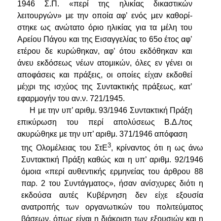
1946 Σ.Π.
«περί της ηλικίας δικαστικών
λειτουργών»
με την οποία αφ’ ενός μεν καθορί­
στηκε ως ανώτατο όριο ηλικίας για τα μέλη του
Αρείου Πάγου και της Εισαγγελίας το 65ο έτος αφ’
ετέρου δε κυρώθηκαν, αφ’ ότου εκδόθηκαν και
άνευ εκδόσεως νέων ατομικών, όλες εν γένει
o
ι
αποφάσεις και πράξεις, οι οποίες είχαν εκδοθεί
μέχρι της ισχύος της Συντακτικής πράξεως, κατ’
εφαρμογήν του αν.ν. 721/1945.
Η με την υπ’ αριθμ. 93/1946 Συντακτική Πράξη
επικύρωση του περί απολύσεως Β.Δ./τος
ακυρώθηκε με την υπ’ αριθμ. 371/1946 απόφαση
3
της Ολομέλειας του ΣτΕ
, κρίναντος ότι η ως άνω
Συντακτική Πράξη καθώς και η υπ’ αριθμ. 92/1946
όμοια
«περί αυθεντικής ερμηνείας του άρθρου 88
παρ. 2 του Συντάγματος
», ήσαν ανίσχυρες διότι η
εκδούσα αυτές Κυβέρνηση δεν είχε εξουσία
ανατροπής των οργανωτικών του πολιτεύματος
βάσεων, όπως είναι η διάκριση των εξουσιών και η