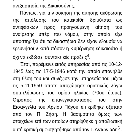
ανε­ξαρτησία της Δικαιοσύνης.
Πάντως, για την άσκηση της αίτησης ακύρωσης
της απόλυσής του κατεκρίθη δριμύτατα ως
αντιφάσκων προς προηγούμενη αίτησή του
αναίρεσης υπέρ του νόμου, στην οποία είχε
υποστηρίξει ότι τα δικα­στήρια δεν είχαν εξουσία να
ερευνήσουν κατά πόσον η Κυβέρνηση εδι­καιούτο ή
4
όχι να εκδώσει συντακτικές πράξεις
.
Έτσι, παρέμεινε εκτός υπηρεσίας από τις 10-12-
1945 έως τις 17-5-1946 κατά την οποία επανήλθε
στη θέση του και συνέχισε την υπηρεσία του μέχρι
τις 5-11-1950 οπότε αποχώρησε οριστικώς λόγω
συμπλήρω­σης του ορίου ηλικίας (70ου έτους).
Ο
τρόπος της επανεγκατάστασής του στην
Εισαγγελία του Αρείου Πάγου επικρίθηκε οξύτατα
από τον Π. Ζήση. Η βασιμότητα όμως των
στοιχείων επί των οποίων στηρίχθηκε η απαξιωτική
5
αυτή κριτική αμφισβητήθηκε από τον Γ. Αντωνιάδη
.