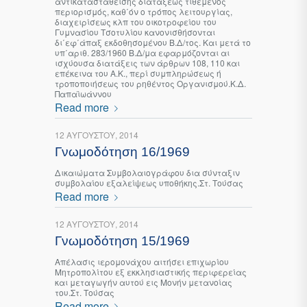
αντικατασταθείσης διατάξεως τιθέμενος
περιορισμός, καθ΄όν ο τρόπος λειτουργίας,
διαχειρίσεως κλπ του οικοτροφείου του
Γυμνασίου Τσοτυλίου κανονισθήσονται
δι΄εφ΄άπαξ εκδοθησομένου Β.Δ/τος. Και μετά το
υπ΄αριθ. 283/1960 Β.Δ/μα εφαρμόζονται αι
ισχύουσα διατάξεις των άρθρων 108, 110 και
επέκεινα του Α.Κ., περί συμπληρώσεως ή
τροποποιήσεως του ρηθέντος Οργανισμού.Κ.Δ.
Παπαϊωάννου
Read more
12 ΑΥΓΟΎΣΤΟΥ, 2014
Γνωμοδότηση 16/1969
Δικαιώματα Συμβολαιογράφου δια σύνταξιν
συμβολαίου εξαλείψεως υποθήκης.Στ. Τούσας
Read more
12 ΑΥΓΟΎΣΤΟΥ, 2014
Γνωμοδότηση 15/1969
Απέλασις ιερομονάχου αιτήσει επιχωρίου
Μητροπολίτου εξ εκκλησιαστικής περιφερείας
και μεταγωγήν αυτού εις Μονήν μετανοίας
του.Στ. Τούσας
Read more