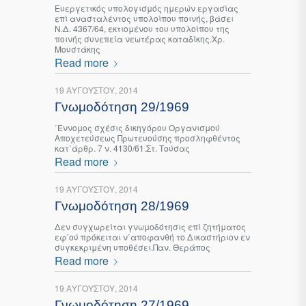
Ευεργετικός υπολογισμός ημερών εργασίας
επί ανασταλέντος υπολοίπου ποινής, βάσει
Ν.Δ. 4367/64, εκτιομένου του υπολοίπου της
ποινής συνεπεία νεωτέρας καταδίκης.Χρ.
Μουστάκης
Read more
19 ΑΥΓΟΎΣΤΟΥ, 2014
Γνωμοδότηση 29/1969
΄Εννομος σχέσις δικηγόρου Οργανισμού
Αποχετεύσεως Πρωτευούσης προσληφθέντος
κατ΄άρθρ. 7 ν. 4130/61.Στ. Τούσας
Read more
19 ΑΥΓΟΎΣΤΟΥ, 2014
Γνωμοδότηση 28/1969
Δεν συγχωρείται γνωμοδότησις επί ζητήματος
εφ΄ού πρόκειται ν΄αποφανθή το Δικαστήριον εν
συγκεκριμένη υποθέσει.Παν. Θεράπος
Read more
19 ΑΥΓΟΎΣΤΟΥ, 2014
Γνωμοδότηση 27/1969