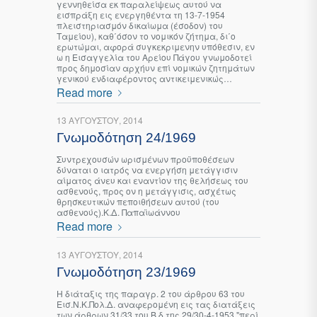
γεννηθείσα εκ παραλείψεως αυτού να
εισπράξη εις ενεργηθέντα τη 13-7-1954
πλειστηριασμόν δικαίωμα (έσοδον) του
Ταμείου), καθ΄όσον το νομικόν ζήτημα, δι΄ο
ερωτώμαι, αφορά συγκεκριμενην υπόθεσιν, εν
ω η Εισαγγελία του Αρείου Πάγου γνωμοδοτεί
προς δημοσίαν αρχήυν επί νομικών ζητημάτων
γενικού ενδιαφέροντος αντικειμενικώς…
Read more
13 ΑΥΓΟΎΣΤΟΥ, 2014
Γνωμοδότηση 24/1969
Συντρεχουσών ωρισμένων προϋποθέσεων
δύναται ο ιατρός να ενεργήση μετάγγισιν
αίματος άνευ και εναντίον της θελήσεως του
ασθενούς, προς ον η μετάγγισις, ασχέτως
θρησκευτικών πεποιθήσεων αυτού (του
ασθενούς).Κ.Δ. Παπαϊωάννου
Read more
13 ΑΥΓΟΎΣΤΟΥ, 2014
Γνωμοδότηση 23/1969
Η διάταξις της παραγρ. 2 του άρθρου 63 του
Εισ.Ν.Κ.Πολ.Δ. αναφερομένη εις τας διατάξεις
των άρθρων 31/33 του Β.δ της 29/30-4-1953 "περί