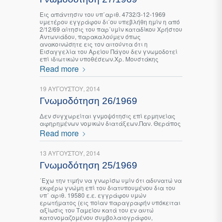
Εις απάντησιν του υπ΄αριθ. 4732/3-12-1969
υμετέρου εγγράφου δι΄ου υπεβλήθη ημίν η από
2/12/69 αίτησις του παρ΄υμίν καταδίκου Χρήστου
Αντωνιάδου, παρακαλούμεν όπως
ανακοινώσητε εις τον αιτούντα ότι η
Εισαγγελία του Αρείου Πάγου δεν γνωμοδοτεί
επί ιδιωτικών υποθέσεων.Χρ. Μουστάκης
Read more
19 ΑΥΓΟΎΣΤΟΥ, 2014
Γνωμοδότηση 26/1969
Δεν συγχωρείται γνμοψότησις επί ερμηνείας
αφηρημένων νομικών διατάξεων.Παν. Θεράπος
Read more
13 ΑΥΓΟΎΣΤΟΥ, 2014
Γνωμοδότηση 25/1969
΄Εχω την τιμήν να γνωρίσω υμίν ότι αδυνατώ να
εκφέρω γνώμη επί του διατυπουμένου δια του
υπ΄ αριθ. 19580 ε.ε. εγγράφου υμών
ερωτήματος (εις ποίαν παραγραφήν υπόκειται
αξίωσις του Ταμείου κατά του εν αυτώ
κατονομαζομένου συμβολαιογράφου,