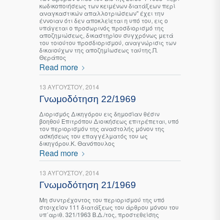
κωδικοποιήσεως των κειμένων διατάξεων περί
αναγκαστικών απαλλοτριώσεων" έχει την
έννοιαν ότι δεν αποκλείεται η υπό του, εις ο
υπάγεται ο προσωρινός προσδιορισμό της
αποζημιώσεως, δικαστηρίου συγχρόνως μετά
του τοιούτου προσδιορισμού, αναγνώρισις των
δικαιούχων της αποζημίωσεως ταύτης.Π.
Θεράπος
Read more
13 ΑΥΓΟΎΣΤΟΥ, 2014
Γνωμοδότηση 22/1969
Διορισμός Δικηγόρου εις δημοσίαν θέσιν
βοηθού Επιτρόπου Διοικήσεως επιτρέπεται, υπό
τον περιορισμόν της αναστολής μόνον της
ασκήσεως του επαγγέλματός του ως
δικηγόρου.Κ. Θανόπουλος
Read more
13 ΑΥΓΟΎΣΤΟΥ, 2014
Γνωμοδότηση 21/1969
Μη συντρέχοντος του περιορισμού της υπό
στοιχείον 111 διατάξεως του άρθρου μόνου του
υπ΄αριθ. 321/1963 Β.Δ./τος, προστεθείσης