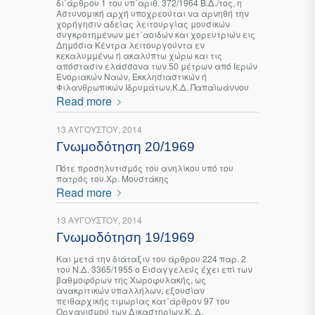
δι΄άρθρου 1 του υπ΄αριθ. 372/1964 Β.Δ./τος, η
Αστυνομική αρχή υποχρεούται να αρνηθή την
χορήγησιν αδείας λειτουργίας μουσικών
συγκροτημένων μετ΄αοιδών και χορευτριών εις
Δημόσια Κέντρα λειτουργούντα εν
κεκαλυμμένω ή ακαλύπτω χώρω και τις
απόστασιν ελάσσονα των 50 μέτρων από Ιερών
Ενοριακών Ναών, Εκκλησιαστικών ή
Φιλανθρωπικών Ιδρυμάτων.Κ.Δ. Παπαϊωάννου
Read more
13 ΑΥΓΟΎΣΤΟΥ, 2014
Γνωμοδότηση 20/1969
Πότε προσηλυτισμός του ανηλίκου υπό του
πατρός του.Χρ. Μουστάκης
Read more
13 ΑΥΓΟΎΣΤΟΥ, 2014
Γνωμοδότηση 19/1969
Και μετά την διάταξιν του άρθρου 224 παρ. 2
του Ν.Δ. 3365/1955 ο Εισαγγελεύς έχει επί των
βαθμοφόρων της Χωροφυλακής, ως
ανακριτικών υπαλλήλων, εξουσίαν
πειθαρχικής τιμωρίας κατ΄άρθρον 97 του
Οργανισμού των Δικαστηρίων.Κ. Δ.