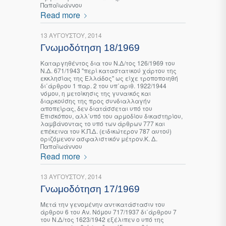
Παπαϊωάννου
Read more
13 ΑΥΓΟΎΣΤΟΥ, 2014
Γνωμοδότηση 18/1969
Καταργηθέντος δια του Ν.Δ/τος 126/1969 του
Ν.Δ. 671/1943 "περί καταστατικού χάρτου της
εκκλησίας της Ελλάδος" ως είχε τροποποιηθή
δι΄άρθρου 1 παρ. 2 του υπ΄αριθ. 1922/1944
νόμου, η μετοίκησις της γυναικός και
διαρκούσης της προς συνδιαλλαγήν
αποπείρας, δεν διατάσσεται υπό του
Επισκόπου, αλλ΄υπό του αρμοδίου δικαστηρίου,
λαμβάνοντας το υπό των άρθρων 777 και
επέκεινα του Κ.Π.Δ. (ειδικώτερον 787 αυτού)
οριζόμενον ασφαλιστικόν μέτρον.Κ. Δ.
Παπαϊωάννου
Read more
13 ΑΥΓΟΎΣΤΟΥ, 2014
Γνωμοδότηση 17/1969
Mετά την γενομένην αντικατάστασιν του
άρθρου 6 του Αν. Νόμου 717/1937 δι΄άρθρου 7
του Ν.Δ/τος 1623/1942 εξέλιπεν ο υπό της