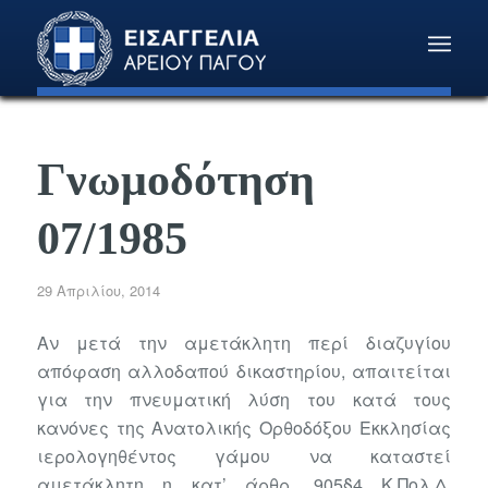
Γνωμοδότηση
07/1985
29 Απριλίου, 2014
Αν μετά την αμετάκλητη περί διαζυγίου
απόφαση αλλοδαπού δικαστηρίου, απαιτείται
για την πνευματική λύση του κατά τους
κανόνες της Ανατολικής Ορθοδόξου Εκκλησίας
ιερολογηθέντος γάμου να καταστεί
αμετάκλητη η κατ’ άρθρ. 905§4 Κ.Πολ.Δ.