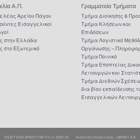
ελία Α.Π.
Γραμματεία Τμήματα
ελέας Αρείου Πάγου
Τμήμα Διοίκησης & Προ
ούντες Εισαγγελικοί
Τμήμα Κλήσεων και
ργοί
Επιδόσεων
ς στην Ελλάδα
Τμήμα Λογιστικό Μεθό
ς στο Εξωτερικό
Οργάνωσης – Πληροφορ
Τμήμα Ποινικό
Τμήμα Εποπτείας Δικα
Λειτουργών και Στατισ
Τμήμα Διεθνών Σχέσεω
δια βίου εκπαίδευσης τ
Εισαγγελικών Λειτουρ
ΕΙΣΑΓΓΕΛΙΑ ΑΡΕΙΟΥ ΠΑΓΟΥ (c) 2022-23 Ανάπτυξη Ιστοσελίδας
LAWNET Α.Ε.