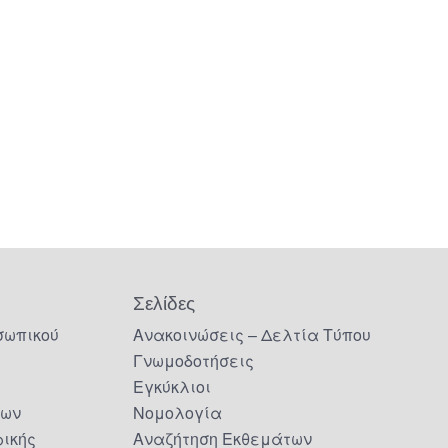
Σελίδες
σωπικού
Ανακοινώσεις – Δελτία Τύπου
Γνωμοδοτήσεις
Εγκύκλιοι
δων
Νομολογία
ικής
Αναζήτηση Εκθεμάτων