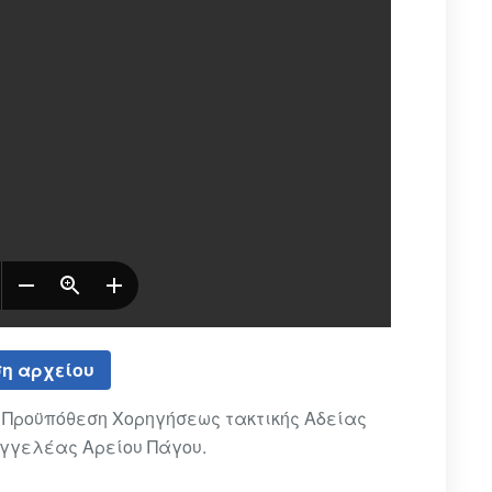
η αρχείου
ή Προϋπόθεση Χορηγήσεως τακτικής Αδείας
αγγελέας Αρείου Πάγου.