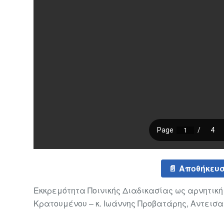
Αποθήκευσ
Εκκρεμότητα Ποινικής Διαδικασίας ως αρνητικ
Κρατουμένου – κ. Ιωάννης Προβατάρης, Αντεισ