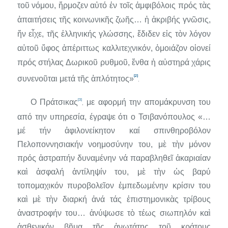
τοῦ νόμου, ἥρμοζεν αὐτό ἐν τοῖς ἀμφιβόλοις πρός τὰς
ἀπαιτήσεις τῆς κοινωνικῆς ζωῆς… ἡ ἀκριβής γνῶσις,
ἥν εἶχε, τῆς ἑλληνικής γλώσσης, ἔδιδεν εἰς τὸν λόγον
αὐτοῦ ὕφος ἀπέριτ­τως καλλιτεχνικόν, ὁμοιάζον οἱονεί
πρός στήλας Δωρικοῦ ρυθμοῦ, ἔνθα ἡ αὐστηρά χάρις
[2]
συνενοῦται μετά τῆς ἁπλότητος»
.
[3]
Ο Πράτσικας
με αφορμή την απομάκρυνση του
,
από την υπηρεσία, έγραψε
ότι ο
Τσιβανόπουλος
«…
μέ τήν ἀφιλονείκητον καί σπινθηροβό­λον
Πελοποννησιακήν νοημοσύνην του, μὲ τὴν μόνον
πρός ἀστραπήν δυναμένην νά παραβληθεῖ ἀκαριαίαν
καὶ ἀσφαλή ἀντίληψίν του, μὲ τὴν ὡς βαρύ
τοπομαχικόν πυροβολεῖον ἐμπεδωμένην κρίσιν του
καὶ μὲ τὴν διαρκή ἀνά τάς ἐπιστημονικὰς τρίβους
ἀναστροφήν του… ἀνύψωσε τὸ τέως σιωπηλόν καὶ
ἀσθενικόν βῆμα τῆς ἀνωτάτης τοῦ κράτους