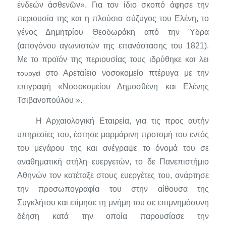
ἐνδεών ἀσθενῶν».
Για τον ίδιο σκοπό άφησε την
περιουσία της και η πλούσια σύζυγος του Ελένη, το
γένος Δημη­τρίου Θεοδωράκη από την Ύδρα
(απογόνου αγωνιστών της επανά­στασης του 1821).
Με το προϊόν της περιουσίας τους ιδρύθηκε και λει­
στο Αρεταίειο νοσοκομείο πτέρυγα με την
τουργεί
επιγραφή «
Νοσο­κομείου Δημοσθένη και Ελένης
Τσιβανοπούλου ».
Η Αρχαιολογική Εταιρεία, για τις προς αυτήν
υπηρεσίες του, έστη­σε μαρμάρινη προτομή του εντός
του μεγάρου της και ανέγραψε το όνομά του σε
αναθηματική στήλη ευεργετών, το δε Πανεπιστήμιο
Αθηνών τον κατέταξε στους ευεργέτες του, ανάρτησε
την προσωπογραφία του στην αίθουσα της
Συγκλήτου και ετίμησε τη μνήμη του σε επιμνη­μόσυνη
δέηση κατά την οποία παρουσίασε την