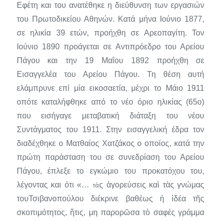
Εφέ­τη και του ανατέθηκε η διεύθυνση των εργασιών
του Πρωτοδικείου Αθηνών. Κατά μήνα Ιούνιο 1877,
σε ηλικία 39 ετών, προήχθη σε Αρεο­παγίτη. Τον
Ιούνιο 1890 προάγεται σε Αντιπρόεδρο του Αρείου
Πάγου και την 19 Μαΐου 1892 προήχθη σε
Εισαγγελέα του Αρείου Πάγου. Τη θέση αυτή
ελάμπρυνε επί μία εικοσαετία, μέχρι το Μάιο 1911
οπότε καταλήφθηκε από το νέο όριο ηλικίας (65ο)
που εισήγαγε μεταβατική διάταξη του νέου
Συντάγματος του 1911. Στην εισαγγελική έδρα τον
διαδέχθηκε ο Ματθαίος Χατζάκος ο οποίος, κατά την
πρώτη παρά­σταση του σε συνεδρίαση του Αρείου
Πάγου, έπλεξε το εγκώμιο του π
ροκατόχου του,
λέγοντας και ότι
«…
ς ἀγορεύσεις καὶ τὰς γνώμας
τ
ὰ
τουΤσιβανοπούλου διέκρινε βαθέως ἡ ἰδέα τῆς
σκοπιμότητος, ἥτις, μη παρορῶσα τὸ σαφές γράμμα