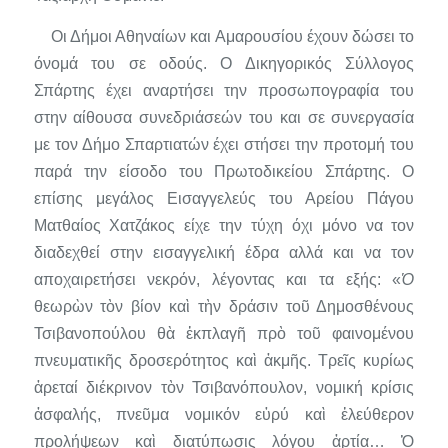
Οι Δήμοι Αθηναίων και Αμαρουσίου έχουν δώσει το
όνομά του σε οδούς. Ο Δικηγορικός Σύλλογος
Σπάρτης έχει αναρτήσει την προσω­πογραφία του
στην αίθουσα συνεδριάσεών του και σε συνεργασία
με τον Δήμο Σπαρτιατών έχει στήσει την προτομή του
παρά την είσοδο
του Πρωτοδικείου Σπάρτης. Ο
επίσης μεγάλος Εισαγγελεύς του Αρεί­ου Πάγου
Ματθαίος Χατζάκος είχε την τύχη όχι μόνο να τον
διαδεχθεί στην εισαγγελική έδρα αλλά και να τον
αποχαιρετήσει νεκρόν, λέγο­ντας και τα εξής: «
Ὁ
θεωρὼν τὸν βίον καὶ τὴν δράσιν τοῦ Δημοσθέ­νους
Τσιβανοπούλου θὰ ἐκπλαγῆ πρὸ τοῦ φαινομένου
πνευματικῆς δροσερότητος καὶ ἀκμῆς. Τρεῖς κυρίως
ἀρεταί διέκρινον τὸν Τσιβανόπουλον, νομική κρίσις
ἀσφαλής, πνεῦμα νομικόν εὐρύ καὶ ἐλεύθερον
προλήψεων καὶ διατύπωσις λόγου ἀρτία… Ὁ