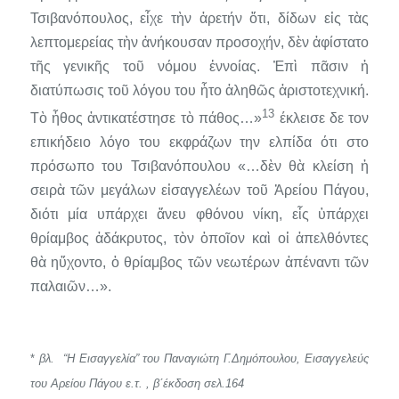
Τσιβανόπουλος, εἶχε τὴν ἀρετήν ὅτι, δίδων εἰς τὰς
λεπτομερείας τὴν ἀνήκουσαν προσοχήν, δὲν ἀφίστατο
τῆς γενικῆς τοῦ νόμου ἐννοίας. Ἐπὶ πᾶσιν ἡ
διατύπωσις τοῦ λόγου του ἦτο ἀληθῶς ἀριστοτεχνική.
13
Τὸ ἦθος ἀντικατέστησε τὸ πά­θος…»
έκλεισε δε τον
επικήδειο λόγο του εκφράζων την ελπίδα ότι στο
πρόσωπο του Τσιβανόπουλου «…δὲν
θὰ κλείση ἡ
σειρὰ τῶν μεγά­λων εἰσαγγελέων τοῦ Ἀρείου Πάγου,
διότι μία υπάρχει ἄνευ φθόνου νίκη, εἷς ὑπάρχει
θρίαμβος ἀδάκρυτος, τὸν ὁποῖον καὶ οἱ ἀπελθόντες
θὰ ηὔχοντο, ὁ θρίαμβος τῶν νεωτέρων ἀπέναντι τῶν
παλαιῶν…».
*
βλ. “Η Εισαγγελία” του Παναγιώτη Γ.Δημόπουλου, Εισαγγελεύς
του Αρείου Πάγου ε.τ. , β΄έκδοση σελ.164