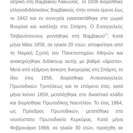
ιατρική στη Βαμβακού Λακωνίας. Το 1836 διορίσθηκε
ελ­ληνοδιδάσκαλος Βαμβακούς στην οποία έμεινε έως
το 1842 και εν συ­νεχεία εγκαταστάθηκε στο χωριό
Βουρλιά και κατέληξε στη Σπάρτη. Ο Εισαγγελεύς
[1]
Τσιβανόπουλος γεννήθηκε στη Βαμβακού
. Κατά
μήνα Μάιο 1858, σε ηλικία 20 ετών, αποφοίτησε από
τη Νομική Σχολή του Πανεπιστημίου Αθηνών και
ανακηρύχθηκε διδάκτωρ αυτής με βαθμό «άριστα».
Μετά από εξάμηνη άσκηση δικηγορίας στη Σπάρτη, το
ίδιο έτος 1858, διορίσθηκε Αντεισαγγελεύς
Πρωτοδικών Τριπόλεως και το επόμενο έτος, κατά
μήνα Ιούνιο 1859, μετατάχθηκε στο δικαστικό κλάδο
και διορίσθηκε Πρωτοδίκης Ναυπλίου. Το έτος 1864,
ως Πρόε­δρος Πρωτοδικών, μετατέθηκε στο
νεοσύστατο Πρωτοδικείο Κερκύρας. Κατά μήνα
Φεβρουάριο 1868, σε ηλικία 30 ετών, προήχθη σε