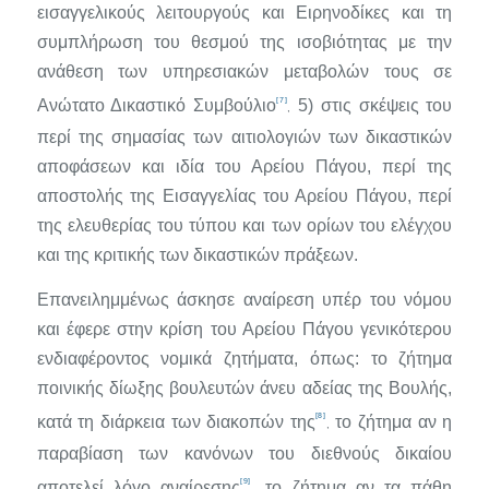
εισαγγελικούς λειτουργούς και Ειρηνοδίκες και τη
συμπλήρωση του θεσμού της ισοβιότητας με την
ανάθεση των υπη­ρεσιακών μεταβολών τους σε
[7]
Ανώτατο Δικαστικό Συμβούλιο
5) στις σκέψεις του
,
περί της σημασίας των αιτιολογιών των δικαστικών
απο­φάσεων και ιδία του Αρείου Πάγου, περί της
αποστολής της Εισαγγε­λίας του Αρείου Πάγου, περί
της ελευθερίας του τύπου και των ορίων του ελέγχου
και της κριτικής των δικαστικών πράξεων.
Επανειλημμένως άσκησε αναίρεση υπέρ του νόμου
και έφερε στην κρίση του Αρείου Πάγου γενικότερου
ενδιαφέροντος νομικά ζητήματα, όπως: το ζήτημα
ποινικής δίωξης βουλευτών άνευ αδείας της Βουλής,
[8]
κατά τη διάρκεια των διακοπών της
το ζήτημα αν η
,
παραβίαση των κανόνων του διεθνούς δικαίου
[9]
αποτελεί λόγο αναίρεσης
, το ζήτημα αν τα πάθη