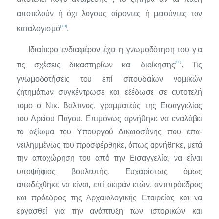
αποτελούν ή όχι λόγους αίροντες ή μειούντες τον
[10]
καταλο­γισμό
.
Ιδιαίτερο ενδιαφέρον έχει η γνωμοδότηση του για
[11]
τις σχέσεις δικα­στηρίων και διοίκησης
. Τις
γνωμοδοτήσεις του επί σπουδαίων νομι­κών
ζητημάτων συγκέντρωσε και εξέδωσε σε αυτοτελή
τόμο ο Νικ. Βαλτινός, γραμματεύς της Εισαγγελίας
του Αρείου Πάγου. Επιμόνως αρνήθηκε να αναλάβει
το αξίωμα του Υπουργού Δικαιοσύνης που επα­
νειλημμένως του προσφέρθηκε, όπως αρνήθηκε, μετά
την αποχώρηση του από την Εισαγγελία, να είναι
υποψήφιος βουλευτής. Ευχαρίστως όμως
αποδέχθηκε να είναι, επί σειράν ετών, αντιπρόεδρος
και πρόε­δρος της Αρχαιολογικής Εταιρείας και να
εργασθεί για την ανάπτυξη των ιστορικών και