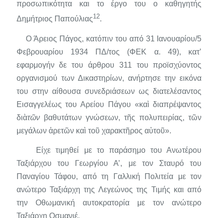
προσωπικότητα και το έργο του ο καθηγητής
12
Δημήτριος Παπούλιας
.
Ο Άρειος Πάγος, κατόπιν του από 31 Ιανουαρίου/5
Φεβρουαρίου 1934 ΠΔ/τος (ΦΕΚ α. 49), κατ’
εφαρμογήν δε του άρθρου 311 του προϊσχύοντος
οργανισμού των Δικαστηρίων, ανήρτησε την εικόνα
του στην αίθουσα συνεδριάσεων ως διατελέσαντος
Εισαγγελέως του Αρεί­ου Πάγου
«καὶ διαπρέψαντος
διὰ
τῶν
βαθυτάτων γνώσεων, τῆς πολυπειρίας, τῶν
μεγάλων ἀρετῶν καὶ τοῦ χαρακτῆρος αὐτοῦ».
Είχε τιμηθεί με το παράσημο του Ανωτέρου
Ταξιάρχου του Γεωργί­ου Α’, με τον Σταυρό του
Παναγίου Τάφου, από τη Γαλλική Πολιτεία με τον
ανώτερο Ταξιάρχη της Λεγεώνος της Τιμής και από
την Οθω­μανική αυτοκρατορία με τον ανώτερο
Ταξιάρχη Οσμανιέ.