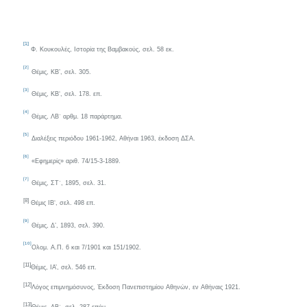
[1]
Φ. Κουκουλές,
Ιστορία της Βαμβακούς
, σελ. 58
εκ.
[2]
Θέμις, ΚΒ’, σελ. 305.
[3]
Θέμις,
KB
‘, σελ. 178. επ.
[4]
Θέμις, ΛΒ΄ αρθμ. 18 παράρτημα.
[5]
Διαλέξεις περιόδου 1961-1962, Αθήναι 1963, έκδοση ΔΣΑ.
[6]
«Εφημερίς» αριθ. 74/15-3-1889.
[7]
Θέμις, ΣΤ΄, 1895, σελ. 31.
[8]
Θέμις
IB
‘, σελ. 498 επ.
[9]
Θέμις, Δ’, 1893, σελ. 390.
[10]
Ολομ. Α.Π. 6 και 7/1901 και 151/1902.
[11]
Θέμις, ΙΑ’, σελ. 546 επ.
[12]
Λόγος επιμνημόσυνος, Έκδοση Πανεπιστημίου Αθηνών, εν Αθήναις 1921.
[13]
Θέμις, ΛΒ΄, σελ. 287 επόμ
.