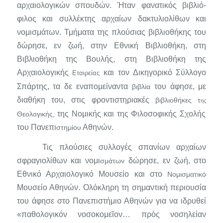
αρχαιολογικών σπουδών. Ήταν φανατικός βιβλιό­
φιλος και συλλέκτης αρχαίων δακτυλιολίθων και
νομισμάτων. Τμήμα­τα της πλούσιας βιβλιοθήκης του
δώρησε, εν ζωή, στην Εθνική Βιβλιο­θήκη, στη
Βιβλιοθήκη της Βουλής, στη Βιβλιοθήκη της
Αρχαιολογικής
και
τον Δικηγορικό Σύλλογο
Εταιρείας
Σπάρτης, τα δε εναπομείναντα
του άφησε, με
βιβλία
διαθήκη του, στις φροντιστηριακές
βιβλιοθήκες τ
ης
της Νομικής και της Φιλοσοφικής Σχολής
Θεολογικής,
του Πανεπι­
Αθηνών.
στημίου
Τις πλούσιες συλλογές σπανίων αρχαίων
σφραγιολίθων και νομι­
δώρησε, εν ζωή, στο
σμάτων
Εθνικό Αρχαιολογικό Μουσείο και στο
Νομισματικό
Μουσείο Αθηνών. Ολόκληρη τη σημαντική περιουσία
του άφησε στο Πανεπιστήμιο Αθηνών για να ιδρυθεί
«
παθολογικόν νοσοκομεῖον… πρὸς νοσηλείαν