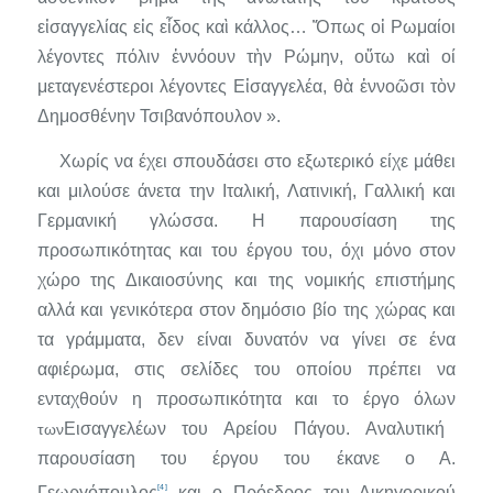
εἰσαγγελίας εἰς εἶδος καὶ κάλλος…
Ὅπως
οἱ Ρωμαίοι
λέγοντες πόλιν ἐννόουν τὴν Ρώμην, οὕτω καὶ οί
μεταγενέστεροι λέγοντες Εἰσαγγελέα, θὰ ἐννοῶσι τὸν
Δημοσθένην Τσιβανόπουλον ».
Χωρίς
να έχει σπουδάσει στο εξωτερικό είχε μάθει
και μιλούσε άνετα την Ιταλική, Λατινική, Γαλλική και
Γερμανική γλώσσα. Η πα­ρουσίαση της
προσωπικότητας και του έργου του, όχι μόνο στον
χώρο της Δικαιοσύνης και της νομικής επιστήμης
αλλά και γενικότερα στον δημόσιο βίο της χώρας και
τα γράμματα, δεν είναι δυνατόν να γίνει σε ένα
αφιέρωμα, στις σελίδες του οποίου πρέπει να
ενταχθούν η προσω­πικότητα και το έργο όλων
Εισαγγελέων του Αρείου Πάγου. Ανα­λυτική
των
παρουσίαση του έργου του έκανε ο Α.
[4]
Γεωργόπουλος
και ο Πρόεδρος του Δικηγορικού