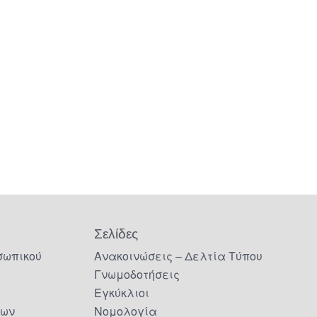
Σελίδες
σωπικού
Ανακοινώσεις – Δελτία Τύπου
Γνωμοδοτήσεις
Εγκύκλιοι
δων
Νομολογία