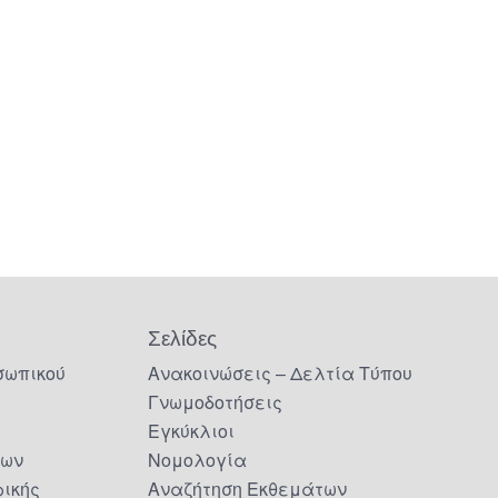
Σελίδες
σωπικού
Ανακοινώσεις – Δελτία Τύπου
Γνωμοδοτήσεις
Εγκύκλιοι
δων
Νομολογία
ικής
Αναζήτηση Εκθεμάτων