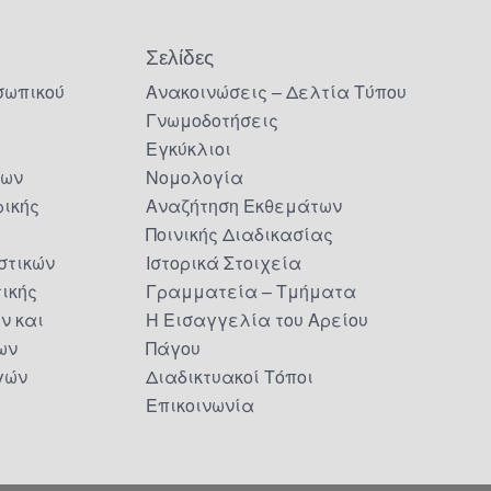
Σελίδες
σωπικού
Ανακοινώσεις – Δελτία Τύπου
Γνωμοδοτήσεις
Εγκύκλιοι
δων
Νομολογία
ικής
Αναζήτηση Εκθεμάτων
Ποινικής Διαδικασίας
στικών
Ιστορικά Στοιχεία
τικής
Γραμματεία – Τμήματα
ν και
Η Εισαγγελία του Αρείου
ων
Πάγου
γών
Διαδικτυακοί Τόποι
Επικοινωνία