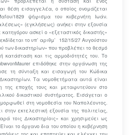
ρίων» προβλέπεται η σύσταση και ενός
αι θέση εισαγγελέα, ο οποίος ονομάζεται
Μαΐου/1829
ψήφισμα του κυβερνήτη Ιωάν.
καλέσεως» (εγκλήσεως)
ανήκει στην εξουσία
ε κατηγόρου ασκεί ο «εξεταστικός δικαστής»
 εκδίδεται το υπ’ αριθμ’ 152/15/27 Αυγούστου
ού των δικαστηρίων» που προβλέπει το θεσμό
ή κατάσταση και τις αρμοδιότητές του. Το
ubwvonMaurer
επιδόθηκε στην οργάνωση της
ωσε τη σύνταξη και εισαγωγή του Κώδικα
Δικαστηρίων. Τα νομοθετήματα αυτά είναι
η της εποχής τους και μεταφυτεύουν στο
λικού δικαστικού συστήματος. Εισάγεται ο
ιαμορφωθεί
στη νομοθεσία του Ναπολέοντος.
ει στην εκτελεστική
εξουσία της πολιτείας,
αρά τοις Δικαστηρίοις» και
χρησιμεύει ως
Είναι το όργανο δια του οποίου η
κυβέρνηση
 απόψεις της και εποπτεύει και ελέγχει την