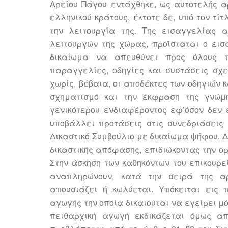
Αρείου Πάγου
εντάχθηκε, ως αυτοτελής α
ελληνικού κράτους, έκτοτε δε,
υπό τον τίτ
την λειτουργία της. Της εισαγγελίας 
λειτουργών της χώρας, προΐσταται ο εισ
δικαίωμα να απευθύνει προς όλους το
παραγγελίες, οδηγίες και συστάσεις σχε
χωρίς, βέβαια, οι
αποδέκτες των οδηγιών κ
σχηματισμό και την έκφραση
της γνώμ
γενικότερου ενδιαφέροντος εφ’όσον δεν
υποβάλλει προτάσεις στις συνεδριάσεις 
Δικαστικό Συμβούλιο με δικαίωμα ψήφου. Δ
δικαστικής απόφασης, επιδιώκοντας την ορ
Στην άσκηση των καθηκόντων του επικουρεί
αναπληρώνουν, κατά την σειρά της αρ
απουσιάζει ή κωλύεται. Υπόκειται εις 
αγωγής την οποία δικαιούται να εγείρει μό
πειθαρχική αγωγή εκδικάζεται όμως απ