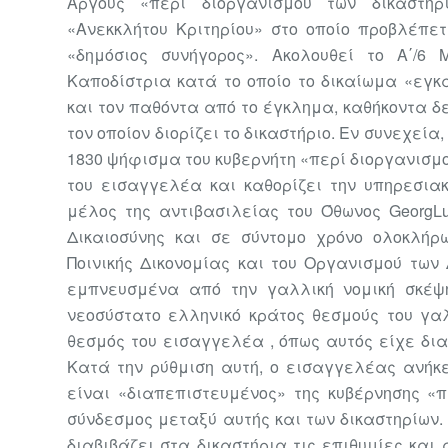
Άργους
«περί διοργανισμού
των δικαστη
«Ανεκκλήτου Κριτηρίου
» στο οποίο προβλέπετ
«δημόσιος συνήγορος». Ακολουθεί το Α΄/6 
Καποδίστρια κατά το οποίο το δικαίωμα «εγ
και τον παθόντα από το έγκλημα, καθήκοντα δ
τον οποίον διορίζει το δικαστήριο. Εν συνεχεία,
1830 ψήφισμα του κυβερνήτη «περί διοργανισμ
του εισαγγελέα και καθορίζει την υπηρεσιακ
μέλος της αντιβασιλείας του Όθωνος
GeorgL
Δικαιοσύνης
και σε σύντομο χρόνο ολοκλήρ
Ποινικής Δικονομίας και
του Οργανισμού των 
εμπνευσμένα από την γαλλική
νομική σκέψ
νεοσύστατο ελληνικό κράτος θεσμούς του
γαλ
θεσμός του εισαγγελέα , όπως αυτός είχε δ
Κατά την ρύθμιση αυτή, ο εισαγγελέας ανήκ
είναι «διαπεπιστευμένος» της κυβέρνησης «π
σύνδεσμος μεταξύ αυτής και των δικαστηρίων. 
διαβιβάζει στα δικαστήρια τις επιθυμίες και