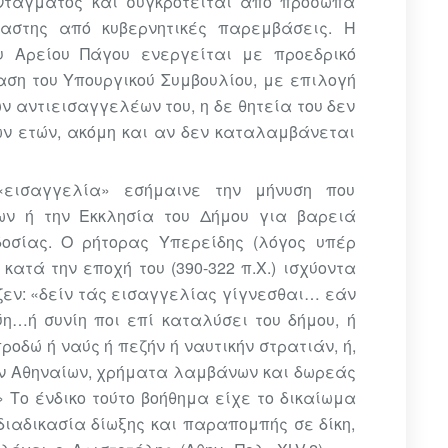
ντάγματος και συγκροτείται από πρόσωπα
αστης από κυβερνητικές παρεμβάσεις. Η
 Αρείου Πάγου ενεργείται με προεδρικό
ση του Υπουργικού Συμβουλίου, με επιλογή
ν αντιεισαγγελέων του, η δε θητεία του δεν
ν ετών, ακόμη και αν δεν καταλαμβάνεται
«εισαγγελία» εσήμαινε την μήνυση που
ων ή την Εκκλησία του Δήμου για βαρειά
οσίας. Ο ρήτορας Υπερείδης (λόγος υπέρ
ν κατά την
εποχή του (390-322 π.Χ.) ισχύοντα
ζεν: «δείν τάς
εισαγγελίας γίγνεσθαι… εάν
λύη…ή συνίη ποι επί καταλύσει
του δήμου, ή
ροδώ ή ναύς ή πεζήν ή ναυτικήν στρατιάν, ή,
ων Αθηναίων, χρήματα λαμβάνων και δωρεάς
 Το ένδικο τούτο βοήθημα είχε το δικαίωμα
 διαδικασία δίωξης και παραπομπής σε δίκη,