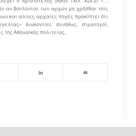
λέγει ο Αριστοτέλης (Αθην. Πολ.
XLV
.2) «…
 ήν αν βούλονται των αρχών μη χρήσθαι τοίς
όρων και άλλες αρχαίες πηγές προκύπτει ότι
γελίας» διώκονταν, συνήθως, στρατηγοί,
ς της Αθηναϊκής πολιτείας.