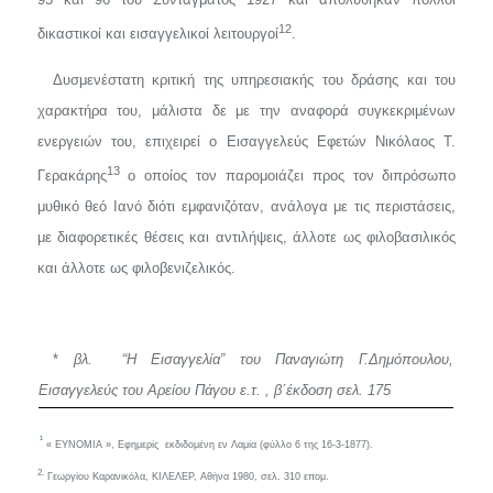
12
δικαστικοί και εισαγγελικοί λειτουργοί
.
Δυσμενέστατη κριτική της υπηρεσιακής του δράσης και του
χαρα­κτήρα του, μάλιστα δε με την αναφορά συγκεκριμένων
ενεργειών του, επιχειρεί ο Εισαγγελεύς Εφετών Νικόλαος Τ.
13
Γερακάρης
ο οποίος τον παρομοιάζει προς τον διπρόσωπο
μυθικό θεό Ιανό διότι εμφανιζό­ταν, ανάλογα με τις περιστάσεις,
με διαφορετικές θέσεις και αντιλή­ψεις, άλλοτε ως φιλοβασιλικός
και άλλοτε ως φιλοβενιζελικός.
*
βλ. “Η Εισαγγελία” του Παναγιώτη Γ.Δημόπουλου,
Εισαγγελεύς του Αρείου Πάγου ε.τ. , β΄έκδοση σελ. 175
1
« ΕΥΝΟΜΙΑ », Εφημερ
ίς
εκδιδομένη εν Λαμία (
φύλλο
6 της 16-3-1877).
2.
Γεωργίου Καρανικόλα, ΚΙΛΕΛΕΡ, Αθήνα 1980, σελ. 310 επομ.