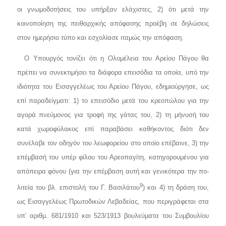
οι γνωμοδοτήσεις του υπήρ­ξαν ελάχιστες, 2) ότι μετά την
κοινοποίηση της πειθαρχικής απόφασης προέβη σε δηλώσεις
στον ημερήσιο τύπο και εσχολίασε ιταμώς την απόφαση.
Ο Υπουργός τονίζει ότι η Ολομέλεια του Αρείου Πάγου θα
πρέπει να
συνεκτιμήσει τα
διάφορα επεισόδια τα οποία, υπό την
ιδιότητα του Ει­σαγγελέως του Αρείου Πάγου, εδημιούργησε, ως
επί παραδείγματι: 1) το επεισόδιο μετά του κρεοπώλου για την
αγορά πνεύμονος για τροφή της γάτας του, 2) τη μήνυσή του
κατά χωροφύλακος επί παραβάσει κα­θήκοντος διότι δεν
συνέλαβε τον οδηγόν του λεωφορείου στο οποίο επέ­βαινε, 3) την
επέμβασή του υπέρ φίλου του Αρεοπαγίτη, κατηγορουμέ­νου για
απόπειρα φόνου (για την επέμβαση αυτή και γενικότερα την πο­
9
λιτεία του βλ. επιστολή του Γ. Βασιλάτου
) και 4) τη δράση του,
ως Ει­σαγγελέως Πρωτοδικών Λεβαδείας, που περιγράφεται στα
υπ’ αριθμ. 681/1910 και 523/1913 βουλεύματα του Συμβουλίου