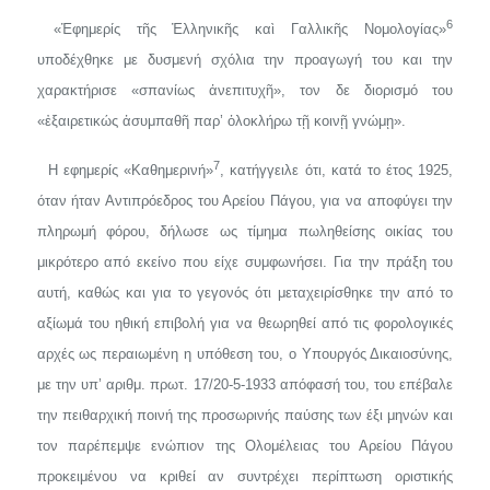
6
«Ἐφημερίς τῆς Ἐλληνικῆς καὶ Γαλλικῆς Νομολογίας»
υποδέχθηκε με δυσμενή σχόλια την προαγωγή του και την
χαρακτήρισε «σπανίως ἀνεπιτυχῆ», τον δε διορισμό του
«ἐξαιρετικώς ἀσυμπαθῆ παρ’ ὁλοκλήρω τῇ κοινῇ γνώμῃ».
7
Η εφημερίς «Καθημερινή»
, κατήγγειλε ότι, κατά το έτος 1925,
όταν ήταν Αντιπρόεδρος του Αρείου Πάγου, για να αποφύγει την
πλη­ρωμή φόρου, δήλωσε ως τίμημα πωληθείσης οικίας του
μικρότερο από εκείνο που είχε συμφωνήσει. Για την πράξη του
αυτή, καθώς και για το γεγονός ότι μεταχειρίσθηκε την από το
αξίωμά του ηθική επιβολή για να θεωρηθεί από τις φορολογικές
αρχές ως περαιωμένη η υπόθεση του, ο Υπουργός Δικαιοσύνης,
με την υπ’ αριθμ. πρωτ. 17/20-5-1933 απόφασή του, του επέβαλε
την πειθαρχική ποινή της προσωρινής παύ­σης των έξι μηνών και
τον παρέπεμψε ενώπιον της Ολομέλειας του Αρείου Πάγου
προκειμένου να κριθεί αν συντρέχει περίπτωση οριστι­κής