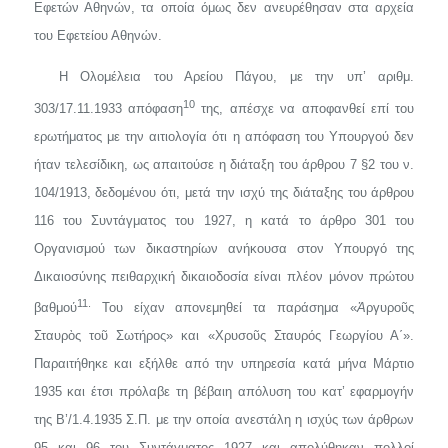
Εφετών Αθηνών, τα οποία όμως δεν ανευρέθησαν στα αρχεία
του Εφετείου Αθηνών.
Η Ολομέλεια του Αρείου Πάγου, με την υπ’ αριθμ.
10
303/17.11.1933 απόφαση
της, απέσχε να αποφανθεί επί του
ερωτήματος με την αι­τιολογία ότι η απόφαση του Υπουργού δεν
ήταν τελεσίδικη, ως απαι­τούσε η διάταξη του άρθρου 7 §2 του ν.
104/1913, δεδομένου ότι, μετά την ισχύ της διάταξης του άρθρου
116 του Συντάγματος του 1927, η κατά το άρθρο 301 του
Οργανισμού των δικαστηρίων ανήκουσα στον Υπουργό της
Δικαιοσύνης πειθαρχική δικαιοδοσία είναι πλέον μόνον πρώτου
11.
βαθμού
Του είχαν απονεμηθεί τα παράσημα
«
Ἀ
ργυροῦς
Σταυρὸς τοῦ Σωτήρος»
και
«Χρυσοῦς Σταυρός Γεωργίου Α΄».
Παραι­τήθηκε και εξήλθε από την υπηρεσία κατά μήνα Μάρτιο
1935 και έτσι πρόλαβε τη βέβαιη απόλυση του κατ’ εφαρμογήν
της Β’/1.4.1935 Σ.Π. με την οποία ανεστάλη η ισχύς των άρθρων
95 και 96 του Συντάγματος 1927 και απολύθηκαν πολλοί