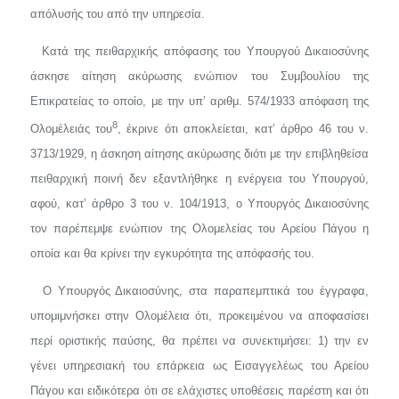
απόλυσής του από την υπηρεσία.
Κατά της πειθαρχικής απόφασης του Υπουργού Δικαιοσύνης
άσκη­σε αίτηση ακύρωσης ενώπιον του Συμβουλίου της
Επικρατείας το οποίο, με την υπ’ αριθμ. 574/1933 απόφαση της
8
Ολομέλειάς του
, έκρινε ότι αποκλείεται, κατ’ άρθρο 46 του ν.
3713/1929, η άσκηση αί­τησης ακύρωσης διότι με την επιβληθείσα
πειθαρχική ποινή δεν εξα­ντλήθηκε η ενέργεια του Υπουργού,
αφού, κατ’ άρθρο 3
του ν.
104/1913, ο Υπουργός Δικαιοσύνης
τον παρέπεμψε ενώπιον της Ολομε­λείας του Αρείου Πάγου η
οποία και θα κρίνει την εγκυρότητα της απόφασής του.
Ο Υπουργός Δικαιοσύνης, στα παραπεμπτικά του έγγραφα,
υπομιμνήσκει στην Ολομέλεια ότι, προκειμένου να αποφασίσει
περί οριστι­κής παύσης, θα πρέπει να συνεκτιμήσει: 1) την εν
γένει υπηρεσιακή του επάρκεια ως Εισαγγελέως του Αρείου
Πάγου και ειδικότερα ότι σε ελάχιστες υποθέσεις παρέστη και ότι