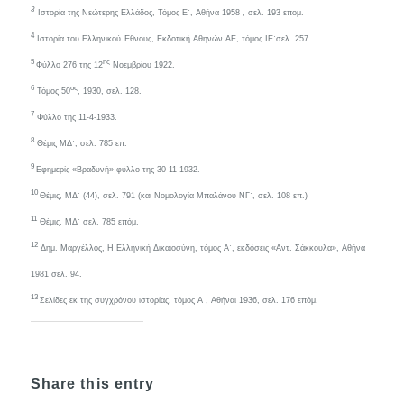
3
Ιστορία της Νεώτερης Ελλάδος, Τόμος Ε΄, Αθήνα 1958 , σελ. 193 επομ.
4
Ιστορία του Ελληνικού Έθνους, Εκδοτική Αθηνών ΑΕ, τόμος ΙΕ΄σελ. 257.
5
ης
Φύλλο 276 της 12
Νοεμβρίου 1922.
6
ος
Τόμος 50
, 1930, σελ. 128.
7
Φύλλο της 11-4-1933.
8
Θέμις ΜΔ΄, σελ. 785 επ.
9
Εφημερίς «Βραδυνή» φύλλο της 30-11-1932.
10
Θέμις, ΜΔ΄ (44), σελ. 791 (και Νομολογία Μπαλάνου ΝΓ΄, σελ. 108 επ.)
11
Θέμις, ΜΔ΄ σελ. 785 επόμ.
12
Δημ. Μαργέλλος, Η Ελληνική Δικαιοσύνη, τόμος Α΄, εκδόσεις «Αντ. Σάκκουλα», Αθήνα
1981 σελ. 94.
13
Σελίδες εκ της συγχρόνου ιστορίας, τόμος Α΄, Αθήναι 1936, σελ. 176 επόμ.
Share this entry