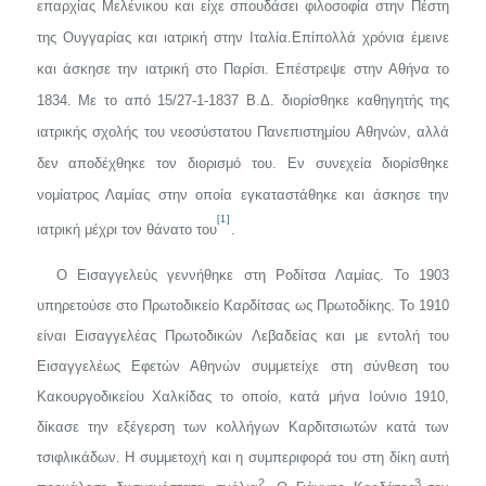
επαρχίας Μελένικου και είχε σπουδάσει φιλοσοφία στην Πέστη
της Ουγγαρίας και ιατρική στην Ιταλία.
Επί
πολλά χρόνια έμεινε
και άσκησε την ιατρική στο Παρίσι. Επέστρεψε στην Αθήνα το
1834. Με το από 15/27-1-1837 Β.Δ. διορίσθηκε καθηγητής της
ιατρικής σχολής του νεο­σύστατου Πανεπιστημίου Αθηνών, αλλά
δεν αποδέχθηκε τον διορισμό του. Εν συνεχεία διορίσθηκε
νομίατρος Λαμίας στην οποία εγκατα­στάθηκε και άσκησε την
[1]
ιατρική μέχρι τον θάνατο του
.
O
Εισαγγελεύς γεννήθηκε στη Ροδίτσα Λαμίας. Το 1903
υπηρετού­σε στο Πρωτοδικείο Καρδίτσας ως Πρωτοδίκης. Το 1910
είναι Εισαγ­γελέας Πρωτοδικών Λεβαδείας και με εντολή του
Εισαγγελέως Εφε­τών Αθηνών συμμετείχε στη σύνθεση του
Κακουργοδικείου Χαλκίδας το οποίο, κατά μήνα Ιούνιο 1910,
δίκασε την εξέγερση των κολλήγων Καρδιτσιωτών κατά των
τσιφλικάδων. Η συμμετοχή και η συμπεριφορά του στη δίκη αυτή
2.
3