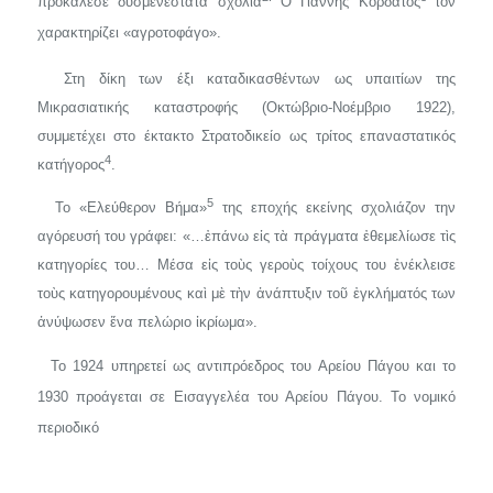
προκάλεσε δυσμενέστατα σχόλια
Ο Γιάννης Κορδάτος
τον
χαρακτηρίζει «αγροτοφάγο».
Στη δίκη των έξι καταδικασθέντων ως υπαιτίων της
Μικρασιατικής καταστροφής (Οκτώβριο-Νοέμβριο 1922),
συμμετέχει στο έκτακτο Στρατοδικείο ως τρίτος επαναστατικός
4
κατήγορος
.
5
Το «Ελεύθερον Βήμα»
της εποχής εκείνης σχολιάζον την
αγόρευσή του γράφει: «…ἐπάνω εἰς τὰ πράγματα ἐθεμελίωσε τὶς
κατηγορίες του… Μέσα εἰς τοὺς γεροὺς τοίχους του ἐνέκλεισε
τοὺς κατηγορουμέ­νους καὶ μὲ τὴν ἀνάπτυξιν τοῦ ἐγκλήματός των
ἀνύψωσεν ἕνα πελώριο ἰκρίωμα».
Το 1924 υπηρετεί ως αντιπρόεδρος του Αρείου Πάγου και το
1930 προάγεται σε Εισαγγελέα του Αρείου Πάγου. Το νομικό
περιοδικό