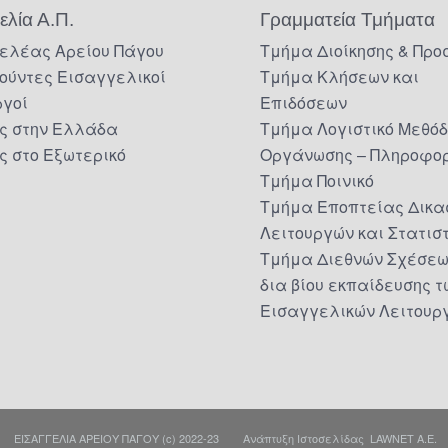
ελία Α.Π.
Γραμματεία Τμήματα
ελέας Αρείου Πάγου
Τμήμα Διοίκησης & Προ
ούντες Εισαγγελικοί
Τμήμα Κλήσεων και
ργοί
Επιδόσεων
ς στην Ελλάδα
Τμήμα Λογιστικό Μεθό
ς στο Εξωτερικό
Οργάνωσης – Πληροφορ
Τμήμα Ποινικό
Τμήμα Εποπτείας Δικα
Λειτουργών και Στατισ
Τμήμα Διεθνών Σχέσεω
δια βίου εκπαίδευσης τ
Εισαγγελικών Λειτουρ
ΕΙΣΑΓΓΕΛΙΑ ΑΡΕΙΟΥ ΠΑΓΟΥ (c) 2022-23 Ανάπτυξη Ιστοσελίδας
LAWNET Α.Ε.