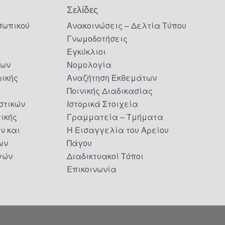
Σελίδες
σωπικού
Ανακοινώσεις – Δελτία Τύπου
Γνωμοδοτήσεις
Εγκύκλιοι
δων
Νομολογία
ικής
Αναζήτηση Εκθεμάτων
Ποινικής Διαδικασίας
στικών
Ιστορικά Στοιχεία
τικής
Γραμματεία – Τμήματα
ν και
Η Εισαγγελία του Αρείου
ων
Πάγου
γών
Διαδικτυακοί Τόποι
Επικοινωνία