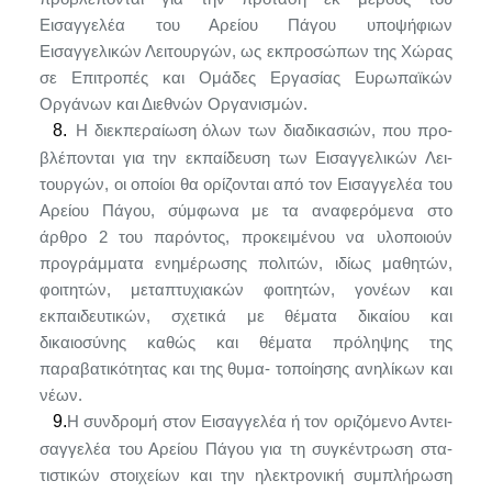
Εισαγγελέα του Αρείου Πάγου υποψήφιων
Εισαγγελικών Λειτουργών, ως εκπροσώπων της Χώρας
σε Επιτροπές και Ομάδες Ερ­γασίας Ευρωπαϊκών
Οργάνων και Διεθνών Οργανισμών.
8.
Η διεκπεραίωση όλων των διαδικασιών, που προ­
βλέπονται για την εκπαίδευση των Εισαγγελικών Λει­
τουργών, οι οποίοι θα ορίζονται από τον Εισαγγελέα του
Αρείου Πάγου, σύμφωνα με τα αναφερόμενα στο
άρθρο 2 του παρόντος, προκειμένου να υλοποιούν
προγράμ­ματα ενημέρωσης πολιτών, ιδίως μαθητών,
φοιτητών, μεταπτυχιακών φοιτητών, γονέων και
εκπαιδευτικών, σχετικά με θέματα δικαίου και
δικαιοσύνης καθώς και θέματα πρόληψης της
παραβατικότητας και της θυμα- τοποίησης ανηλίκων και
νέων.
9.
Η συνδρομή στον Εισαγγελέα ή τον οριζόμενο Αντει-
σαγγελέα του Αρείου Πάγου για τη συγκέντρωση στα­
τιστικών στοιχείων και την ηλεκτρονική συμπλήρωση