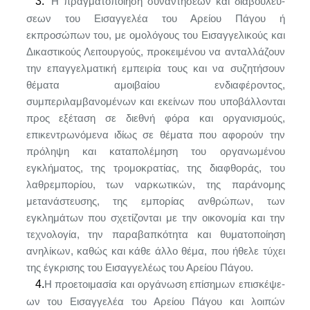
3.
Η πραγματοποίηση συναντήσεων και διαβουλεύ­
σεων του Εισαγγελέα του Αρείου Πάγου ή
εκπροσώπων του, με ομολόγους του Εισαγγελικούς και
Δικαστικούς Λειτουργούς, προκειμένου να ανταλλάζουν
την επαγ­γελματική εμπειρία τους και να συζητήσουν
θέματα αμοιβαίου ενδιαφέροντος,
συμπεριλαμβανομένων και εκείνων που υποβάλλονται
προς εξέταση σε διεθνή φόρα και οργανισμούς,
επικεντρωνόμενα ιδίως σε θέ­ματα που αφορούν την
πρόληψη και καταπολέμηση του οργανωμένου
εγκλήματος, της τρομοκρατίας, της διαφθοράς, του
λαθρεμπορίου, των ναρκωτικών, της παράνομης
μετανάστευσης, της εμπορίας ανθρώπων, των
εγκλημάτων που σχετίζονται με την οικονομία και την
τεχνολογία, την παραβαπκότητα και θυματοποίηση
ανηλίκων, καθώς και κάθε άλλο θέμα, που ήθελε τύχει
της έγκρισης του Εισαγγελέως του Αρείου Πάγου.
4.
Η προετοιμασία και οργάνωση επίσημων επισκέψε­
ων του Εισαγγελέα του Αρείου Πάγου και λοιπών