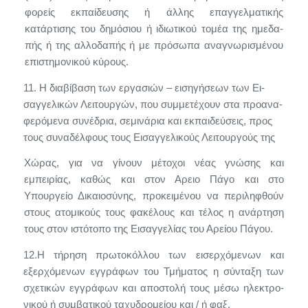
φορείς εκπαίδευσης ή άλλης επαγγελματικής
κατάρτισης του δημόσιου ή ιδιωτικού τομέα της ημεδα­
πής ή της αλλοδαπής ή με πρόσωπα αναγνωρισμένου
επιστημονικού κύρους.
11.
Η διαβίβαση των εργασιών – εισηγήσεων των Ει­
σαγγελικών Λειτουργών, που συμμετέχουν στα προανα­
φερόμενα συνέδρια, σεμινάρια και εκπαιδεύσεις, προς
τους συναδέλφους τους Εισαγγελικούς Λειτουργούς της
Χώρας, για να γίνουν μέτοχοι νέας γνώσης και
εμπειρίας, καθώς και στον Αρειο Πάγο και στο
Υπουργείο Δικαιοσύ­νης, προκειμένου να περιληφθούν
στους ατομικούς τους φακέλους και τέλος η ανάρτηση
τους στον ιστότοπο της Εισαγγελίας του Αρείου Πάγου.
12.Η τήρηση πρωτοκόλλου των εισερχόμενων και
εξερχόμενων εγγράφων του Τμήματος η σύνταξη των
σχετικών εγγράφων και αποστολή τους μέσω ηλεκτρο­
νικού ή συμβατικού ταχυδρομείου και / ή φαξ.