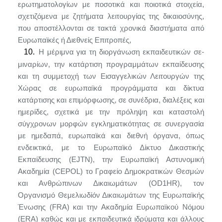
ερωτηματολογίων με ποσοτικά και ποιοτικά στοιχεία,
σχετιζόμενα με ζητήματα λειτουργίας της δικαιοσύνης,
που αποστέλλονται σε τακτά χρονικά διαστήματα από
Ευρωπαϊκές ή Διεθνείς Επιτροπές,
10.
Η μέριμνα για τη διοργάνωση εκπαιδευτικών σε­
μιναρίων, την κατάρτιση προγραμμάτων εκπαίδευσης
και τη συμμετοχή των Εισαγγελικών Λειτουργών της
Χώ­ρας σε ευρωπαϊκά προγράμματα και δίκτυα
κατάρτισης και επιμόρφωσης, σε συνέδρια, διαλέξεις και
ημερίδες, σχετικά με την πρόληψη και καταστολή
σύγχρονων μορφών εγκληματικότητας σε συνεργασία
με ημεδαπά, ευρωπαϊκά και διεθνή όργανα, όπως
ενδεικτικά, με το Ευρωπαϊκό Δίκτυο Δικαστικής
Εκπαίδευσης (
EJTN
), την Ευρωπαϊκή Αστυνομική
Ακαδημία (
CEPOL
) το Γραφείο Δημοκρατικών Θεσμών
και Ανθρώπινων Δικαιωμάτων (
OD
1
HR
), τον
Οργανισμό Θεμελιωδίόν Δικαιωμάτων της Ευρωπαϊκής
Ένωσης (
FRA
) και την Ακαδημία Ευρωπαϊ­κού Νόμου
(
ERA
) καθώς και με εκπαιδευτικά ιδρύματα και άλλους