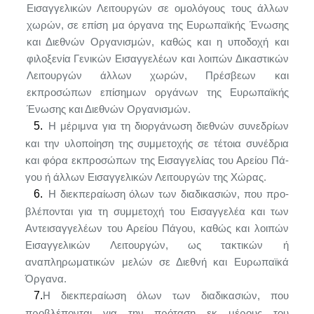
Εισαγ­γελικών Λειτουργών σε ομολόγους τους άλλων
χωρών, σε επίση μα όργανα της Ευρωπαϊκής Ένωσης
και Διεθνών Οργανισμών, καθώς και η υποδοχή και
φιλοξενία Γενικών Εισαγγελέων και λοιπών Δικαστικών
Λειτουργών άλλων χωρών, Πρέσβεων και
εκπροσώπων επίσημων οργάνων της Ευρωπαϊκής
Ένωσης και Διεθνών Οργανισμών.
5.
Η μέριμνα για τη διοργάνωση διεθνών συνεδρίων
και την υλοποίηση της συμμετοχής σε τέτοια συνέδρια
και φόρα εκπροσώπων της Εισαγγελίας του Αρείου Πά­
γου ή άλλων Εισαγγελικών Λειτουργών της Χώρας.
6.
Η διεκπεραίωση όλων των διαδικασιών, που προ­
βλέπονται για τη συμμετοχή του Εισαγγελέα και των
Αντεισαγγελέων του Αρείου Πάγου, καθώς και λοιπών
Εισαγγελικών Λειτουργών, ως τακτικών ή
αναπληρωμα­τικών μελών σε Διεθνή και Ευρωπαϊκά
Όργανα.
7.
Η διεκπεραίωση όλων των διαδικασιών, που
προβλέ­πονται για την πρόταση εκ μέρους του