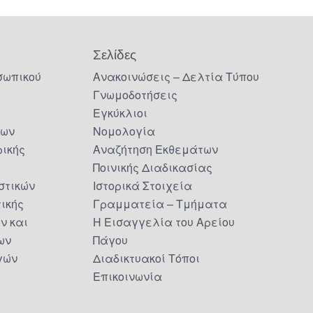
Σελίδες
σωπικού
Ανακοινώσεις – Δελτία Τύπου
Γνωμοδοτήσεις
Εγκύκλιοι
δων
Νομολογία
ικής
Αναζήτηση Εκθεμάτων
Ποινικής Διαδικασίας
στικών
Ιστορικά Στοιχεία
τικής
Γραμματεία – Τμήματα
ν και
Η Εισαγγελία του Αρείου
ων
Πάγου
γών
Διαδικτυακοί Τόποι
Επικοινωνία