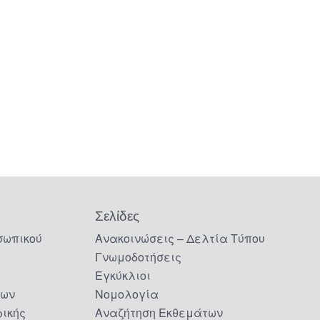
Σελίδες
σωπικού
Ανακοινώσεις – Δελτία Τύπου
Γνωμοδοτήσεις
Εγκύκλιοι
δων
Νομολογία
ικής
Αναζήτηση Εκθεμάτων