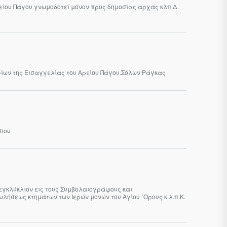
ρείου Πάγου γνωμοδοτεί μόνον προς δημοσίας αρχάς κλπ.Δ.
ίων της Εισαγγελίας του Αρείου Πάγου.Σόλων Ράγκας
σίου
 εγκλύκλιον εις τους Συμβολαιογράφους και
ήσεως κτημάτων των Ιερών μονών του Αγίου ΄Ορους κ.λ.π.Κ.