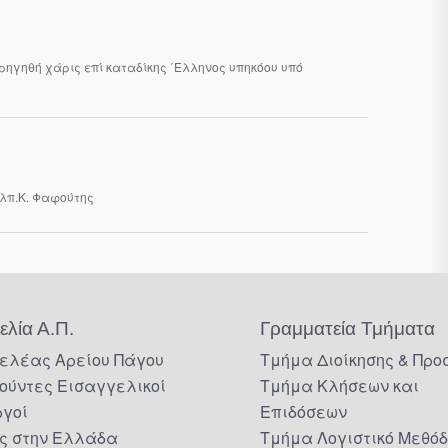
ορηγηθή χάρις επί καταδίκης ΄Ελληνος υπηκόου υπό
κλπ.Κ. Φαφούτης
ελία Α.Π.
Γραμματεία Τμήματα
ελέας Αρείου Πάγου
Τμήμα Διοίκησης & Προ
ούντες Εισαγγελικοί
Τμήμα Κλήσεων και
ργοί
Επιδόσεων
ς στην Ελλάδα
Τμήμα Λογιστικό Μεθό