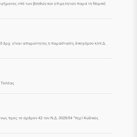
ουργήματος υπό των βοηθών και επιμελητών παρά τη Νομική
0 δρχ. είναι απαραίτητος η παράστασις δικηγόρου κλπ.Δ.
. Τούσας
ως προς το άρθρον 42 του Ν.Δ. 3026/54 "περί Κώδικος