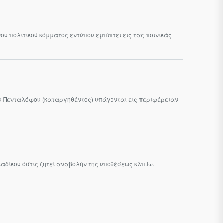
υ πολιτικού κόμματος εντύπου εμπίπτει εις τας ποινικάς
ου Πενταλόφου (καταργηθέντος) υπάγονται εις περιφέρειαν
αδίκου όστις ζητεί αναβολήν της υποθέσεως κλπ.Ιω.