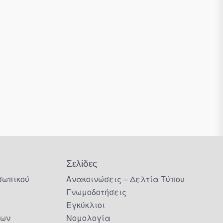
Σελίδες
σωπικού
Ανακοινώσεις – Δελτία Τύπου
Γνωμοδοτήσεις
Εγκύκλιοι
δων
Νομολογία