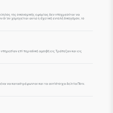
πάλληλος της οικονομικής εφορίας δεν υποχρεούται να
δι΄ου χορηγείται αυτώ η σχετική εντολή δικηγόρου, το
υπηρεσίαν επί περιοδική αμοιβή εις Τράπεζαν και εις
να να καταστρέφωνται και τα αντίστοιχα δελτία Ποιν.