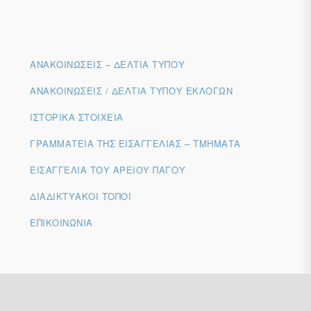
ΑΝΑΚΟΙΝΏΣΕΙΣ – ΔΕΛΤΊΑ ΤΎΠΟΥ
ΑΝΑΚΟΙΝΏΣΕΙΣ / ΔΕΛΤΊΑ ΤΎΠΟΥ ΕΚΛΟΓΏΝ
ΙΣΤΟΡΙΚΆ ΣΤΟΙΧΕΊΑ
ΓΡΑΜΜΑΤΕΊΑ ΤΗΣ ΕΙΣΑΓΓΕΛΊΑΣ – ΤΜΉΜΑΤΑ
ΕΙΣΑΓΓΕΛΊΑ ΤΟΥ ΑΡΕΊΟΥ ΠΆΓΟΥ
ΔΙΑΔΙΚΤΥΑΚΟΊ ΤΌΠΟΙ
ΕΠΙΚΟΙΝΩΝΊΑ