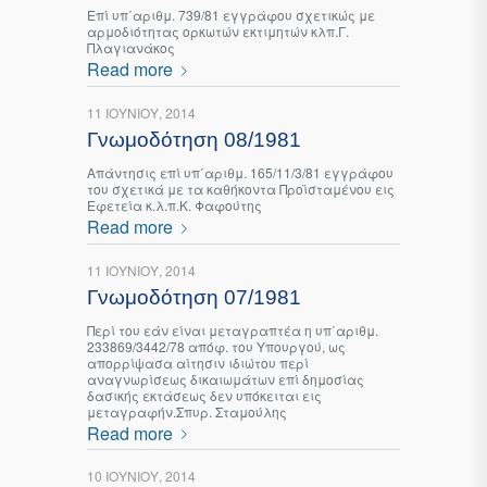
Επί υπ΄αριθμ. 739/81 εγγράφου σχετικώς με
αρμοδιότητας ορκωτών εκτιμητών κλπ.Γ.
Πλαγιανάκος
Read more
11 ΙΟΥΝΊΟΥ, 2014
Γνωμοδότηση 08/1981
Απάντησις επί υπ΄αριθμ. 165/11/3/81 εγγράφου
του σχετικά με τα καθήκοντα Προϊσταμένου εις
Εφετεία κ.λ.π.Κ. Φαφούτης
Read more
11 ΙΟΥΝΊΟΥ, 2014
Γνωμοδότηση 07/1981
Περί του εάν είναι μεταγραπτέα η υπ΄αριθμ.
233869/3442/78 απόφ. του Υπουργού, ως
απορρίψασα αίτησιν ιδιώτου περί
αναγνωρίσεως δικαιωμάτων επί δημοσίας
δασικής εκτάσεως δεν υπόκειται εις
μεταγραφήν.Σπυρ. Σταμούλης
Read more
10 ΙΟΥΝΊΟΥ, 2014