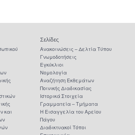
Σελίδες
σωπικού
Ανακοινώσεις – Δελτία Τύπου
Γνωμοδοτήσεις
Εγκύκλιοι
δων
Νομολογία
ικής
Αναζήτηση Εκθεμάτων
Ποινικής Διαδικασίας
στικών
Ιστορικά Στοιχεία
τικής
Γραμματεία – Τμήματα
ν και
Η Εισαγγελία του Αρείου
ων
Πάγου
γών
Διαδικτυακοί Τόποι