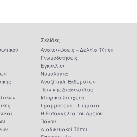
Σελίδες
σωπικού
Ανακοινώσεις – Δελτία Τύπου
Γνωμοδοτήσεις
Εγκύκλιοι
δων
Νομολογία
ικής
Αναζήτηση Εκθεμάτων
Ποινικής Διαδικασίας
στικών
Ιστορικά Στοιχεία
τικής
Γραμματεία – Τμήματα
ν και
Η Εισαγγελία του Αρείου
ων
Πάγου
γών
Διαδικτυακοί Τόποι