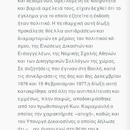
και δεδομένων, οφειλομένη σε κουφότητα
και βαριά αμέλειά τους, είχαν δεχθεί ότι το
έγκλημα για το οποίο εζητείτο η έκδοση
ήταν πολιτικό. Η πειθαρχική αυτή δίωξη
προκάλεσε θύελλα αντιδράσεων και
διαμαρτυριών εκ μέρους του πολιτικού κό­
σμου, της Ενώσεως Δικαστών και
Εισαγγελέων, της Νομικής Σχολής Αθηνών
και των Δικηγορικών Συλλόγων της χώρας.
Σε συζητήσεις που έγιναν στη Βουλή, κατά
τις συνεδριάσεις της 6ης και 8ης Δεκεμβρίου
1976 και 15 Φεβρουάριου 1977,η δίωξη αυτή
κατακρίθηκε από όλη την αντιπολίτευση και
εμμέσως, πλην σαφώς, αποδοκιμάσθηκε
από τον πρωθυπουργό Κων. Καραμανλή ο
οποίος την χαρακτήρισε «ατυχή», καθώς και
τον Υπουργό Δικαιοσύνης ο οποίος δήλωσε
ότι «…αν ήμουν εγώ στη θέση του κ.