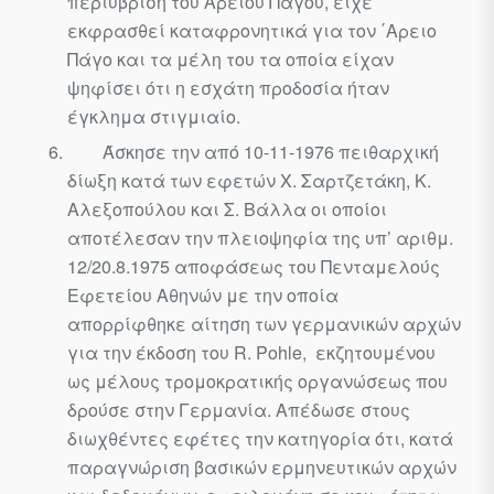
περιύβριση του Αρείου Πάγου, είχε
εκφρασθεί καταφρονητικά για τον ΄Αρειο
Πάγο και τα μέλη του τα οποία είχαν
ψηφίσει ότι η εσχάτη προδοσία ήταν
έγκλημα στιγμιαίο.
Άσκησε την από 10-11-1976 πειθαρχική
δίωξη κατά των εφετών X. Σαρτζετάκη, Κ.
Αλεξοπούλου και Σ. Βάλλα οι οποίοι
αποτέλεσαν την πλειοψηφία της υπ’ αριθμ.
12/20.8.1975 αποφάσεως του Πενταμε­λούς
Εφετείου Αθηνών με την οποία
απορρίφθηκε αίτηση των γερμα­νικών αρχών
για την έκδοση του R. Pohle, εκζητουμένου
ως μέλους τρομοκρατικής οργανώσεως που
δρούσε στην Γερμανία. Απέδωσε στους
διωχθέντες εφέτες την κατηγορία ότι, κατά
παραγνώριση βασι­κών ερμηνευτικών αρχών