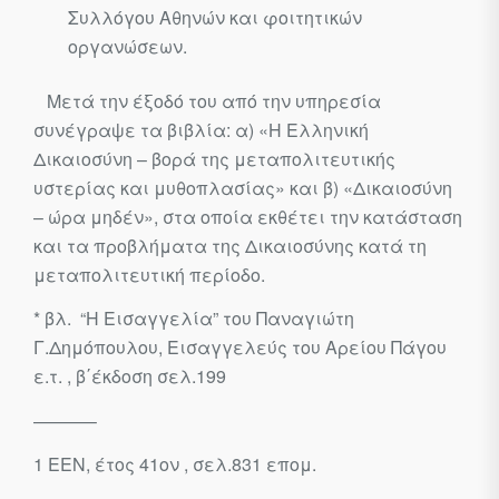
Συλλόγου Αθηνών και φοιτητι­κών
οργανώσεων.
Μετά την έξοδό του από την υπηρεσία
συνέγραψε τα βιβλία: α) «Η Ελληνική
Δικαιοσύνη – βορά της μεταπολιτευτικής
υστερίας και μυθο­πλασίας» και β) «Δικαιοσύνη
– ώρα μηδέν», στα οποία εκθέτει την κατάσταση
και τα προβλήματα της Δικαιοσύνης κατά τη
μεταπολιτευ­τική περίοδο.
*
βλ. “Η Εισαγγελία” του Παναγιώτη
Γ.Δημόπουλου, Εισαγγελεύς του Αρείου Πάγου
ε.τ. , β΄έκδοση σελ.199
———–
1
EEN, έτος 41ον , σελ.831 επομ.