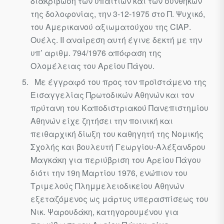
διακρίβωση των υπαιτίων και των συνθηκών
της δολοφονίας, την 3-12-1975 στο Π. Ψυχικό,
του Αμερικανού αξιωματούχου της CIAΡ.
Ουέλς. II αναίρεση αυτή έγινε δεκτή με την
υπ’ αριθμ. 794/1976 απόφαση της
Ολομέλειας του Αρείου Πάγου.
Με έγγραφό του προς τον προϊστάμενο της
Εισαγγελίας Πρωτο­δικών Αθηνών και τον
πρύτανη του Καποδιστριακού Πανεπιστημίου
Αθηνών είχε ζητήσει την ποινική και
πειθαρχική δίωξη του καθηγητή της Νομικής
Σχολής και βουλευτή Γεωργίου-Αλέξανδρου
Μαγκάκη για περιύβριση του Αρείου Πάγου
διότι την 19η Μαρτίου 1976, ενώπιον του
Τριμελούς Πλημμελειοδικείου Αθηνών
εξεταζόμενος ως μάρτυς υπερασπίσεως του
Νικ. Ψαρουδάκη, κατηγορουμένου για